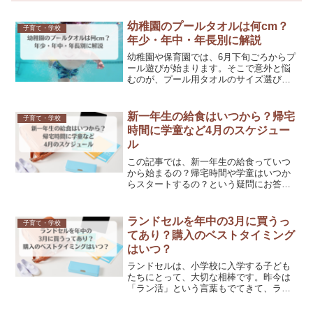
幼稚園のプールタオルは何cm？
子育て・学校
年少・年中・年長別に解説
幼稚園や保育園では、6月下旬ごろからプ
ール遊びが始まります。そこで意外と悩
むのが、プール用タオルのサイズ選びで
す。「大きすぎると扱いにくそう」「小
さいと体を拭ききれないかも…」たかが
タオル、されどタオル。毎年この悩みで
新一年生の給食はいつから？帰宅
子育て・学校
迷う保護者の方はとても...
時間に学童など4月のスケジュー
ル
この記事では、新一年生の給食っていつ
から始まるの？帰宅時間や学童はいつか
らスタートするの？という疑問にお答え
します。新一年生がいるご家庭では、ワ
クワクドキドキの春ですよね！いよいよ
スタートする小学校。でも入学してから
ランドセルを年中の3月に買うっ
子育て・学校
の学校生活はどんな感じな...
てあり？購入のベストタイミング
はいつ？
ランドセルは、小学校に入学する子ども
たちにとって、大切な相棒です。昨今は
「ラン活」という言葉もでてきて、ラン
ドセル選びが年中さん（4〜5歳）の時期
から始まっている子もいます。園などで