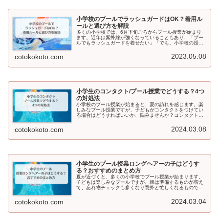
小学校のプールでラッシュガードはOK？着用ル
ールと選び方を解説
多くの小学校では、6月下旬ごろからプール授業が始まり
ます。近年は紫外線が強くなっていることもあり、「プー
ルでもラッシュガードを着せたい」「でも、小学校の授業
で着ても大丈夫なの？」と悩む保護者の方も増えていま
す。そこでこの記事では、小学校のプ...
2023.05.08
cotokokoto.com
小学生のコンタクト/プール授業でどうする？4つ
の対処法
小学校のプール授業が始まると、夏の訪れを感じます。楽
しみなプール授業ですが、子どもがコンタクトをつけてい
る場合はどうすればいいか、悩みませんか？コンタクトを
つけたままでもプール授業は受けられるのか、それともコ
ンタクトを外すべきなのか・・・お...
2024.03.08
cotokokoto.com
小学生のプール授業ロングヘアーの子はどうす
る？おすすめのまとめ方
夏が近づくと、多くの小学校でプール授業が始まります。
子どもは楽しみなプールですが、親は準備するものが増え
て、忘れ物チェックも多くなり意外と忙しくなるもので
す。特にロングヘアーの子どもは、水泳帽をかぶる時の髪
型をどうするか悩み。プール授業で髪...
2024.03.04
cotokokoto.com