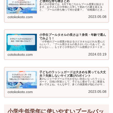
と便利な持ち物まとめ
多くの小学校では、6月下旬ごろからプール授業が始まり
ます。お子さんが小学校に入学して初めての夏を迎える
と、「プールの持ち物って何が必要？」「幼稚園のときと
同じでいいの？」と、意外と迷うものですよね。そこで今
回は、小学校に通う子どもを持つ保護...
2023.05.08
cotokokoto.com
小学生プールタオルの長さは？身長・年齢で選ん
でみよう！
「小学校のプール授業が始まるけどタオルはどれを選んだ
らいい？」「プール用タオルの長さがいろいろあって、わ
からない…」もうすぐ小学生のプール授業がスタートする
のに、子どもにぴったりなサイズのプール用タオルの長さ
がわからず悩んでいませんか？そこ...
2024.03.19
cotokokoto.com
子どものラッシュガードは大きめを買っても大丈
夫？失敗しないサイズ選びのポイント
夏のレジャーやプールで欠かせない存在になったラッシュ
ガード。日焼け対策として、子どもに着せているご家庭も
多いですよね。そんな中で、多くの保護者が悩むのがサイ
ズ選びです。「どうせすぐ大きくなるし、大きめサイズを
買ってもいい？」「安全面は大丈夫...
2023.05.08
cotokokoto.com
小学生低学年に使いやすいプールバッ