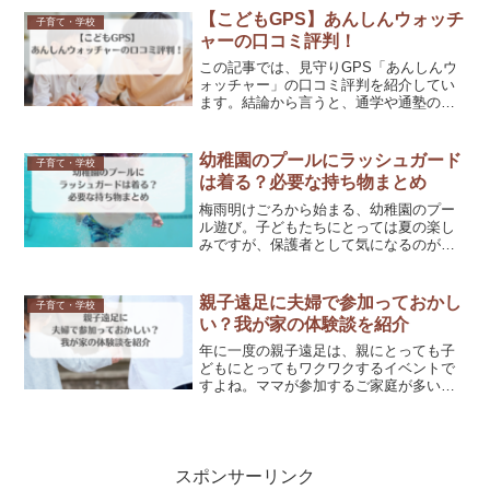
もランドセルのパンフレットが配られる
【こどもGPS】あんしんウォッチ
子育て・学校
ので、ついつい見てしま...
ャーの口コミ評判！
この記事では、見守りGPS「あんしんウ
ォッチャー」の口コミ評判を紹介してい
ます。結論から言うと、通学や通塾のた
めに子ども用の連絡手段が欲しいけど、
まだスマホは早いというご家庭にとって
もおすすめです！数々の見守りGPSがあ
幼稚園のプールにラッシュガード
子育て・学校
りますが、あんしんウ...
は着る？必要な持ち物まとめ
梅雨明けごろから始まる、幼稚園のプー
ル遊び。子どもたちにとっては夏の楽し
みですが、保護者として気になるのが強
い日差しや紫外線ですよね。「ラッシュ
ガードを着せたいけど、幼稚園のプール
で着てもいいの？」「そもそも、何を持
親子遠足に夫婦で参加っておかし
子育て・学校
っていけばいいの？」そん...
い？我が家の体験談を紹介
年に一度の親子遠足は、親にとっても子
どもにとってもワクワクするイベントで
すよね。ママが参加するご家庭が多いと
思いますが、もしパパも平日に休みを取
れたらどうでしょう？「せっかくなら夫
婦そろって参加したい。」「でも、パパ
が参加する家庭ってある？...
スポンサーリンク