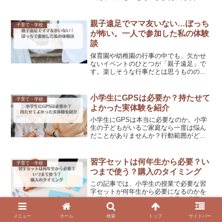
かしら？」子どものプールバックはいろ
んな種類があるけれど、小学校では使い
やすいものを選んであげたいですよね！
親子遠足でママ友いない…ぼっち
子育て・学校
そこで、小学生の子どもが...
が怖い。一人で参加した私の体験
談
保育園や幼稚園の行事の中でも、欠かせ
ないイベントのひとつが「親子遠足」で
す。楽しそうな行事だとは思うものの、
「ママ友がいない私にはハードルが高
い…」「たくさんのママの中で、自分だ
け一人ぼっちだったらどうしよう…」そ
小学生にGPSは必要か？持たせて
子育て・学校
んな不安を感じているママも...
よかった実体験を紹介
小学生にGPSは本当に必要なのか。小学
生の子どもがいるご家庭なら一度は悩ん
だことがありませんか？行動範囲がどん
どん広がっていく小学生だからこそ、親
御さんは心配がつきものですよね。結論
から言うと、小学生にGPSに持たせるの
習字セットは何年生から必要？い
子育て・学校
は必須ではありません...
つまで使う？購入のタイミング
この記事では、小学生の授業で必要な習
字セットが何年生から必要になるのかを
ご紹介します。いろいろな道具が必要に
なる小学生の授業。なかでも習字セット
は一人1つ必要なものなので、何年生から
メニュー
ホーム
検索
トップ
サイドバー