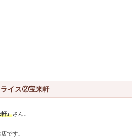
ムライス②宝来軒
来軒』
さん。
お店です。