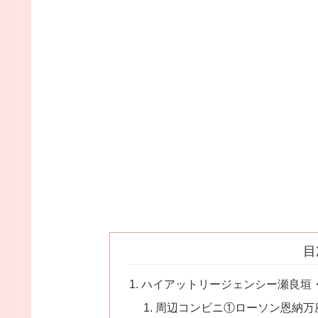
目
ハイアットリージェンシー瀬良垣
周辺コンビニ①ローソン恩納万