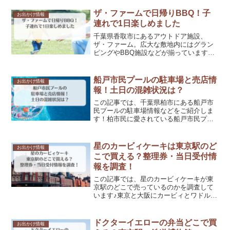
待ち時間が発生するのでは？と疑問に思
う方も多いですよね！そこで、東京ばな
ザ・ファームで日帰りBBQ！子
お出かけ情報
奈カレーパンの購入までの...
連れで1日楽しめました
千葉県香取市にあるアウトドア施設、
ザ・ファーム。広大な敷地内にはグラン
ピングやBBQ施設などが揃っています
が、『日帰りでも楽しめるの？』と疑問
に思う方も少なくありません。そこで、
この記事ではザ・ファームを日帰りで満
船戸市民プールの駐車場と売店情
お出かけ情報
喫！子連れ向けおすすめプラ...
報！土日の混雑状況は？
この記事では、千葉県柏市にある船戸市
民プールの駐車場情報などをご紹介しま
す！柏市民に愛されている船戸市民プー
ルですが、引っ越してきて初めていくと
いう方もいると思います。そこで、事前
に知っておきたい駐車場の場所や売店情
星のカービィケーキは東京駅のど
お出かけ情報
報などを写真付きでお伝え...
こで買える？整理券・当日受付情
報を調査！
この記事では、星のカービィケーキが東
京駅のどこで売っているのかを調査して
います♪東京と大阪にカービィとワドルデ
ィたちがとびっきりの美味しいスイーツ
を作った、可愛い星のカービィカフェ
PETITが登場！またたく間にSNSで話題
ドクターイエローの弁当どこで買
お出かけ情報
になり「行きたい！...