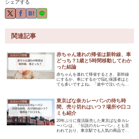
シェアする
関連記事
赤ちゃん連れの帰省は新幹線、車
お出かけ情報
どっち？1歳と5時間移動してわか
った結論
赤ちゃんを連れて帰省するとき、新幹線
にするか、車にするかで悩む保護者はと
ても多いですよね。「途中で泣いたらど
うしよう」「周りに迷惑をかけたら…」
「長時間移動に耐えられる？」出発前か
ら不安でいっぱいになる気持ち、私も何
東京ばな奈カレーパンの待ち時
お出かけ情報
度も経験してきました。赤...
間、売り切れはいつ？場所や口コ
ミも紹介
20年ぶりに復活販売した東京ばな奈カレ
ーパンは、「伝説のカレーパン」とも言
われており、東京駅でも人気の商品で
す。そんな人気商品なため、購入までに