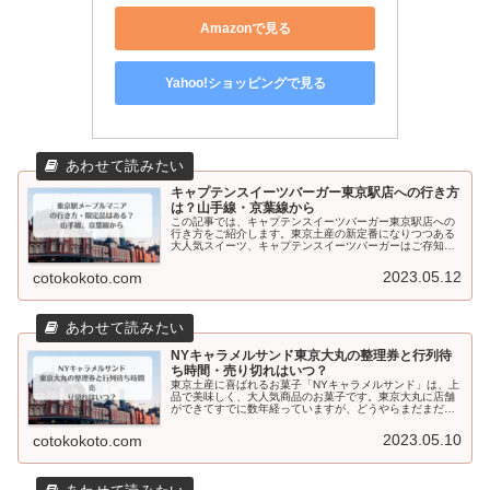
Amazonで見る
Yahoo!ショッピングで見る
キャプテンスイーツバーガー東京駅店への行き方
は？山手線・京葉線から
この記事では、キャプテンスイーツバーガー東京駅店への
行き方をご紹介します。東京土産の新定番になりつつある
大人気スイーツ、キャプテンスイーツバーガーはご存知で
しょうか？ハンバーガーのような見た目で、バンズに見立
てたクッキーにストロベリーショコ...
2023.05.12
cotokokoto.com
NYキャラメルサンド東京大丸の整理券と行列待
ち時間・売り切れはいつ？
東京土産に喜ばれるお菓子「NYキャラメルサンド」は、上
品で美味しく、大人気商品のお菓子です。東京大丸に店舗
ができてすでに数年経っていますが、どうやらまだまだ大
人気で行列が絶えないとか…。そこで今回は、NYキャラメ
ルサンドを東京大丸はどのぐら...
2023.05.10
cotokokoto.com