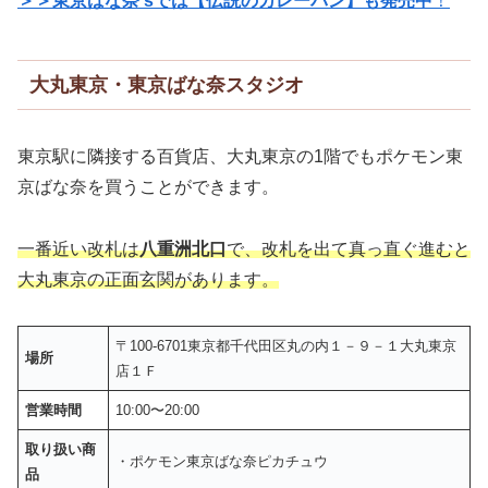
＞＞東京ばな奈’sでは【伝説のカレーパン】も発売中
！
大丸東京・東京ばな奈スタジオ
東京駅に隣接する百貨店、大丸東京の1階でもポケモン東
京ばな奈を買うことができます。
一番近い改札は
八重洲北口
で、改札を出て真っ直ぐ進むと
大丸東京の正面玄関があります。
〒100-6701東京都千代田区丸の内１－９－１大丸東京
場所
店１Ｆ
営業時間
10:00〜20:00
取り扱い商
・ポケモン東京ばな奈ピカチュウ
品