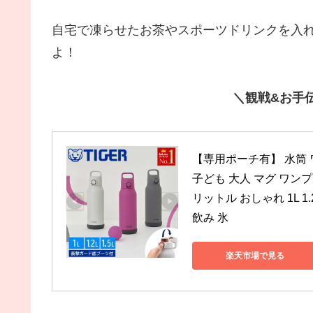
自宅で凍らせたお茶やスポーツドリンクを入
よ！
＼観戦&お手
【専用ポーチ有】 水筒 
子ども 大人 マグ ワンプ
リットル おしゃれ 1L 1.2L
飲み 氷
楽天市場で見る