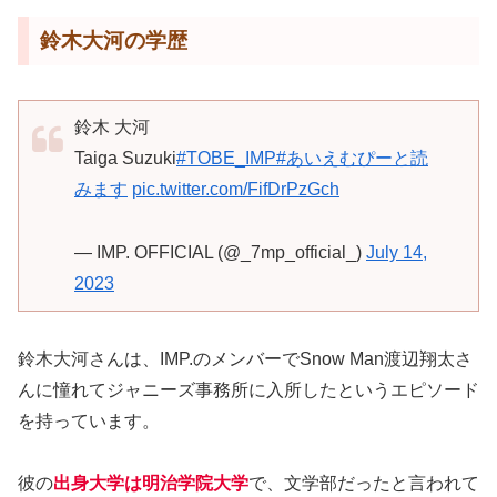
鈴木大河の学歴
鈴木 大河
Taiga Suzuki
#TOBE_IMP
#あいえむぴーと読
みます
pic.twitter.com/FifDrPzGch
— IMP. OFFICIAL (@_7mp_official_)
July 14,
2023
鈴木大河さんは、IMP.のメンバーでSnow Man渡辺翔太さ
んに憧れてジャニーズ事務所に入所したというエピソード
を持っています。
彼の
出身大学は明治学院大学
で、文学部だったと言われて