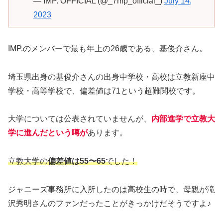
— IMP. OFFICIAL (@_7mp_official_)
July 14,
2023
IMP.のメンバーで最も年上の26歳である、基俊介さん。
埼玉県出身の基俊介さんの出身中学校・高校は立教新座中
学校・高等学校で、偏差値は71という超難関校です。
大学については公表されていませんが、
内部進学で立教大
学に進んだという噂が
あります。
立教大学の
偏差値は55〜65
でした！
ジャニーズ事務所に入所したのは高校生の時で、母親が滝
沢秀明さんのファンだったことがきっかけだそうですよ♪