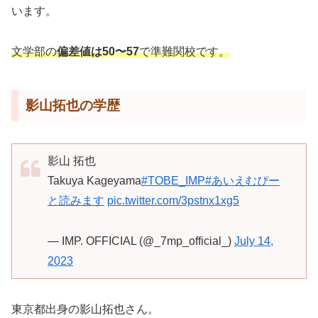
います。
文学部の
偏差値は50〜57
で準難関校です。
影山拓也の学歴
影山 拓也
Takuya Kageyama
#TOBE_IMP
#あいえむぴー
と読みます
pic.twitter.com/3pstnx1xg5
— IMP. OFFICIAL (@_7mp_official_)
July 14,
2023
東京都出身の影山拓也さん。