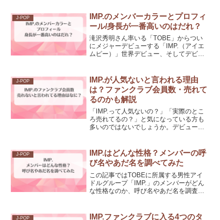
IMP.のメンバーカラーとプロフィ
J-POP
ール/身長が一番高いのはだれ？
滝沢秀明さん率いる「TOBE」からつい
にメジャーデビューする「IMP.（アイエ
ムピー）」世界デビュー、そしてデビュ
ー14分後にはSNSにトレンド入りするな
ど、注目度が高いグループです。そこ
で、気になるのがメンバーのプロフィー
IMP.が人気ないと言われる理由
J-POP
ルやメンバーカラ...
は？ファンクラブ会員数・売れて
るのかも解説
「IMP.って人気ないの？」「実際のとこ
ろ売れてるの？」と気になっている方も
多いのではないでしょうか。デビュー当
初は「売れないのでは」という声もあっ
たIMP.（アイエムピー）ですが、2026年
現在はその状況が大きく変わっていま
IMP.はどんな性格？メンバーの呼
J-POP
す。この記事で...
び名やあだ名を調べてみた
この記事ではTOBEに所属する男性アイ
ドルグループ「IMP.」のメンバーがどん
な性格なのか、呼び名やあだ名を調査し
てきました！2023年8月のデビュー以来、
毎月デジタルシングルを発売、ABCマー
トの広告起用、「D.U.N.K. Showca...
IMP.ファンクラブに入る4つのタ
J-POP