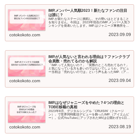
IMP.メンバー人気順2023！新たなファンの注目
は誰に？
IMP.が新たなステージに挑戦し、その勢いはとどまること
を知りません。今回は、2023年現在のIMP.メンバー人気ラ
ンキングを発表いたします。IMP.はジャニーズ事務所を退
所し、滝沢秀明氏が設立した新会社「TOBE」に所属する7
人組ボーイズ...
2023.09.09
cotokokoto.com
IMP.が人気ないと言われる理由は？ファンクラブ
会員数・売れてるのかも解説
「IMP.って人気ないの？」「実際のところ売れてるの？」
と気になっている方も多いのではないでしょうか。デビュ
ー当初は「売れないのでは」という声もあったIMP.（アイ
エムピー）ですが、2026年現在はその状況が大きく変わっ
ています。この記事で...
2023.09.04
cotokokoto.com
IMP.はなぜジャニーズをやめた？4つの理由と
TOBE移籍の真相
2023年8月、デジタルシングル「CRUISIN'（クルージ
ン）」で世界同時配信デビューを飾ったIMP.（アイエムピ
ー）。公式YouTubeにアップされたMVは公開わずか1日で
178万回再生を記録し、その注目度の高さが話題になりま
した。しか...
2023.08.19
cotokokoto.com