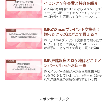
イミング？年会費と特典を紹介
2023年8月18日にTOBEからメジャーデビ
ューしたIMP.（アイエムピー）。ジャニ
ーズ時代から応援してきたファンとして
は嬉しい知らせですよね♪ファンクラブも
設立され、「この機会に入ろうかな！」
という方も多いのでは？しかーし！年会
IMP.のXmasプレゼント交換会！
J-POP
費がかか...
贈ったグッズはどこで買える？
IMP.がXmasプレゼント交換会で贈ったプ
レゼントはどこで買える？IMP.メンバー
が相手のことをガチで考えて買ったXmas
プレゼント。どんな商品なのかご紹介し
ます。
IMP.戸越銀座のロケ地はどこ？メ
J-POP
ンバーが行ったお店一覧
IMP.メンバー全員が戸越銀座商店街を訪
れるロケをしていました。2チームに分か
れて戸越銀座のお店を目指すという内容
でしたが、どのお店に立ち寄ったのでし
ょうか？そこで、IMP.メンバーが戸越銀
座ロケで訪れたお店の場所を調査してき
ました！なお、...
スポンサーリンク