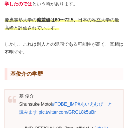
学したのでは
という噂があります。
慶應義塾大学の
偏差値は60〜72.5、
日本の私立大学の最
高峰と評価されています。
しかし、これは別人との混同である可能性が高く、真相は
不明です。
基俊介の学歴
基 俊介
Shunsuke Motoi
#TOBE_IMP
#あいえむぴーと
読みます
pic.twitter.com/GRCL8k5uBr